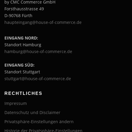
by CMC Commerce GmbH
i
Forsthausstrasse 49
g
D-90768 Fürth
a
haupteingang@house-of-commerce.de
t
i
EINGANG NORD:
o
Standort Hamburg
n
hamburg@house-of-commerce.de
EINGANG SÜD:
Standort Stuttgart
stuttgart@house-of-commerce.de
RECHTLICHES
Impressum
Datenschutz und Disclaimer
Privatsphäre-Einstellungen ändern
Historie der Privatsphäre-Einstellungen