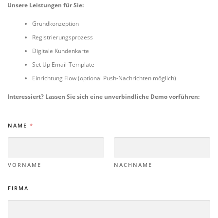
Unsere Leistungen für Sie:
Grundkonzeption
Registrierungsprozess
Digitale Kundenkarte
Set Up Email-Template
Einrichtung Flow (optional Push-Nachrichten möglich)
Interessiert? Lassen Sie sich eine unverbindliche Demo vorführen:
NAME
*
VORNAME
NACHNAME
N
FIRMA
A
M
E
K