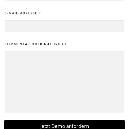
O
M
E-MAIL-ADRESSE
*
M
E
N
T
A
R
KOMMENTAR ODER NACHRICHT
K
O
M
M
E
N
T
A
R
jetzt Demo anfordern