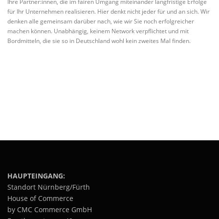
Ihre Partner:innen, die im fairen Umgang miteinander langfristige Erfolge
für Ihr Unternehmen realisieren. Hier denkt nicht jeder für und an sich. Wir
denken alle gemeinsam darüber nach, wie wir Sie noch erfolgreicher
machen können. Unabhängig, keinem Network verpflichtet und mit
Bordmitteln, die sie so in Deutschland wohl kein zweites Mal finden.
HAUPTEINGANG:
Standort Nürnberg/Fürth
House of Commerce
by CMC Commerce GmbH