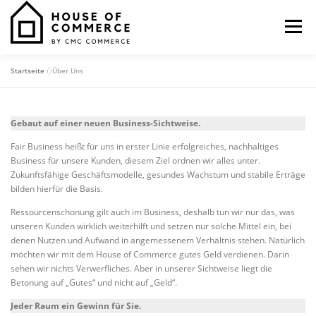
Zum
Inhalt
Menü
springen
Startseite
»
Über Uns
HAUPTEINGANG
SHOWROOM
Gebaut auf einer neuen Business-Sichtweise.
RÄUME & LEISTUNGEN
BEWOHNER
Fair Business heißt für uns in erster Linie erfolgreiches, nachhaltiges
Business für unsere Kunden, diesem Ziel ordnen wir alles unter.
Zukunftsfähige Geschäftsmodelle, gesundes Wachstum und stabile Erträge
FUNDAMENT
EINTRETEN
bilden hierfür die Basis.
Ressourcenschonung gilt auch im Business, deshalb tun wir nur das, was
unseren Kunden wirklich weiterhilft und setzen nur solche Mittel ein, bei
DIGITALE KUNDENKARTE
denen Nutzen und Aufwand in angemessenem Verhältnis stehen. Natürlich
möchten wir mit dem House of Commerce gutes Geld verdienen. Darin
sehen wir nichts Verwerfliches. Aber in unserer Sichtweise liegt die
Betonung auf „Gutes“ und nicht auf „Geld“.
Jeder Raum ein Gewinn für Sie.