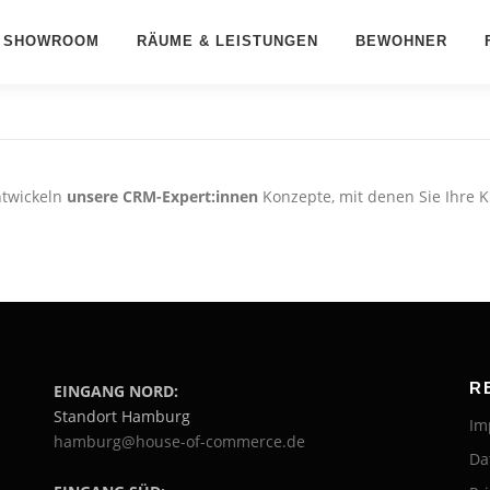
SHOWROOM
RÄUME & LEISTUNGEN
BEWOHNER
ntwickeln
unsere CRM-Expert:innen
Konzepte, mit denen Sie Ihre 
R
EINGANG NORD:
Standort Hamburg
Im
hamburg@house-of-commerce.de
Da