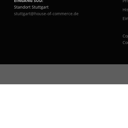
EINGANG SÜD:
Pr
Standort Stuttgart
Hi
stuttgart@house-of-commerce.de
Ei
Co
Co