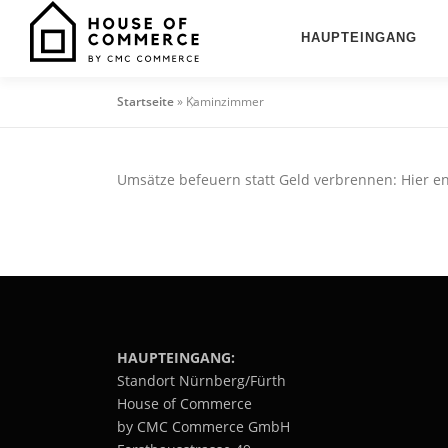
Zum
Inhalt
HAUPTEINGANG
springen
Startseite
»
Kaminzimmer
Umsätze befeuern statt Geld verbrennen: Hier e
HAUPTEINGANG:
Standort Nürnberg/Fürth
House of Commerce
by CMC Commerce GmbH