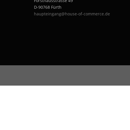
Forsthausstrasse 49
D-90768 Fürth
haupteingang@house-of-commerce.de