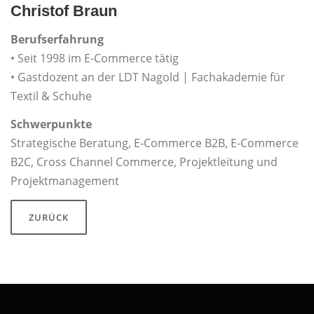
Christof Braun
Berufserfahrung
• Seit 1998 im E-Commerce tätig
• Gastdozent an der LDT Nagold | Fachakademie für
Textil & Schuhe
Schwerpunkte
Strategische Beratung, E-Commerce B2B, E-Commerce
B2C, Cross Channel Commerce, Projektleitung und
Projektmanagement
ZURÜCK